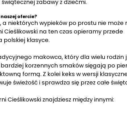
 świątecznej zabawy z dziećmi.
naszej ofercie?
i, a niektórych wypieków po prostu nie może 
i Cieślikowski na ten czas opieramy przede
 polskiej klasyce.
adycyjnego makowca, który dla wielu rodzin j
 bardziej korzennych smaków sięgają po pier
towną formą. Z kolei keks w wersji klasycznej
uje świeżość i sprawdza się przez całe święt
ni Cieślikowski znajdziesz między innymi: