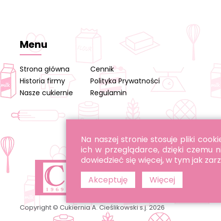
Menu
Strona główna
Cennik
Historia firmy
Polityka Prywatności
Nasze cukiernie
Regulamin
Na naszej stronie stosuje pliki co
ich w przeglądarce, dzięki czemu n
dowiedzieć się więcej, w tym jak za
Akceptuję
Więcej
Copyright © Cukiernia A. Cieślikowski s.j. 2026