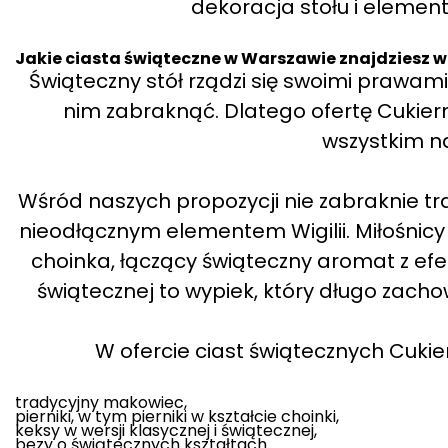
dekoracja stołu i element
Jakie ciasta świąteczne w Warszawie znajdziesz w 
Świąteczny stół rządzi się swoimi prawam
nim zabraknąć. Dlatego ofertę Cukiern
wszystkim na
Wśród naszych propozycji nie zabraknie tr
nieodłącznym elementem Wigilii. Miłośnicy
choinka, łączący świąteczny aromat z efek
świątecznej to wypiek, który długo zachow
W ofercie ciast świątecznych Cukier
tradycyjny makowiec,
pierniki, w tym pierniki w kształcie choinki,
keksy w wersji klasycznej i świątecznej,
bezy o świątecznych kształtach.