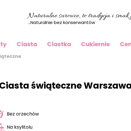
Naturalne surowce, to tradycja i smak p
...Naturalnie bez konserwantów
rty
Ciasta
Ciastka
Cukiernie
Cen
iąteczne
Ciasta świąteczne Warszaw
Bez orzechów
Na ksylitolu