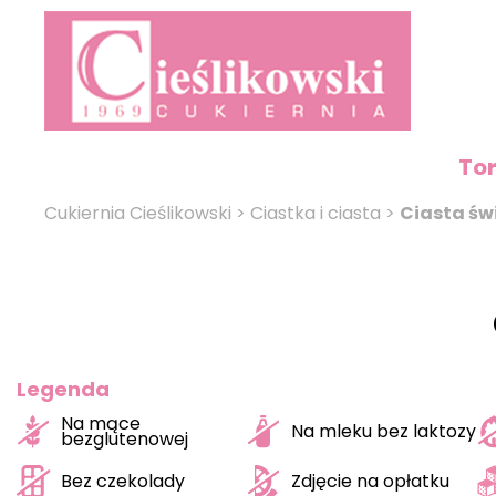
To
Cukiernia Cieślikowski
>
Ciastka i ciasta
>
Ciasta św
Legenda
Na mące
Na mleku bez laktozy
bezglutenowej
Bez czekolady
Zdjęcie na opłatku