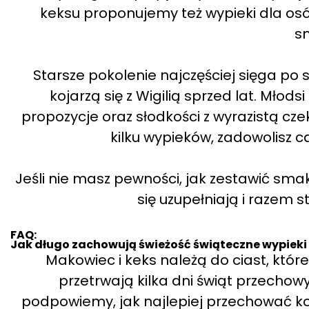
keksu proponujemy też wypieki dla os
s
Starsze pokolenie najczęściej sięga po
kojarzą się z Wigilią sprzed lat. Młod
propozycje oraz słodkości z wyrazistą cz
kilku wypieków, zadowolisz ca
Jeśli nie masz pewności, jak zestawić sma
się uzupełniają i razem s
FAQ:
Jak długo zachowują świeżość świąteczne wypieki 
Makowiec i keks należą do ciast, któr
przetrwają kilka dni świąt przecho
podpowiemy, jak najlepiej przechować ko