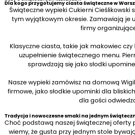
Dla kogo przygotujemy ciasta świąteczne w Wars
Świąteczne wypieki Cukierni Cieślikowski
tym wyjątkowym okresie. Zamawiają je u 
firmy organizując
Klasyczne ciasta, takie jak makowiec czy k
uzupełnienie świątecznego menu. Piern
sprawdzają się jako słodki upomin
Nasze wypieki zamówisz na domową Wigilię
firmowe, jako słodkie upominki dla bliski
dla gości odwiedza
Tradycja i nowoczesne smaki na jednym świąteczny
Choć podstawą naszej świątecznej oferty po
wiemy, że gusta przy jednym stole bywaj