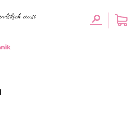
olskich ciast
nik
a