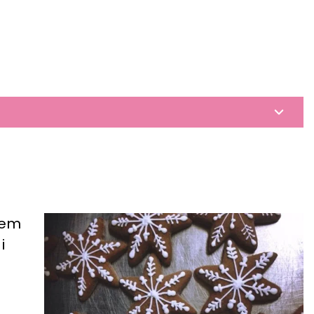
zem
i
i