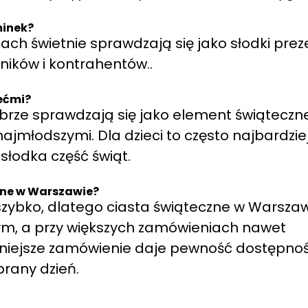
minek?
łtach świetnie sprawdzają się jako słodki prez
ików i kontrahentów..
iećmi?
brze sprawdzają się jako element świąteczn
ajmłodszymi. Dla dzieci to często najbardzie
słodka część świąt.
zne w Warszawie?
 szybko, dlatego ciasta świąteczne w Warsza
wym, a przy większych zamówieniach nawet
niejsze zamówienie daje pewność dostępnoś
rany dzień.