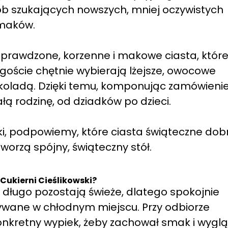
ób szukających nowszych, mniej oczywistych
maków.
 sprawdzone, korzenne i makowe ciasta, któr
si goście chętnie wybierają lżejsze, owocowe
ekoladą. Dzięki temu, komponując zamówienie
łą rodzinę, od dziadków po dzieci.
ki, podpowiemy, które ciasta świąteczne dob
tworzą spójny, świąteczny stół.
Cukierni Cieślikowski?
e długo pozostają świeże, dlatego spokojnie
wywane w chłodnym miejscu. Przy odbiorze
nkretny wypiek, żeby zachował smak i wyglą