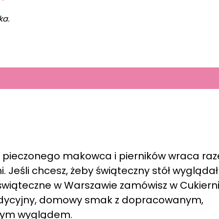
ka.
h pieczonego makowca i pierników wraca ra
Jeśli chcesz, żeby świąteczny stół wyglądał 
 świąteczne w Warszawie zamówisz w Cukiern
tradycyjny, domowy smak z dopracowanym,
nym wyglądem.