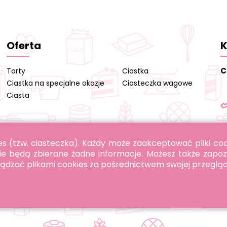
Oferta
K
C
Torty
Ciastka
Ciastka na specjalne okazje
Ciasteczka wagowe
Ciasta
okies (tzw. ciasteczka). Każdy może zaakceptować pliki c
ie będą zbierane żadne informacje. Możesz także zapoz
rządzać plikami cookies za pośrednictwem swojej przegląd