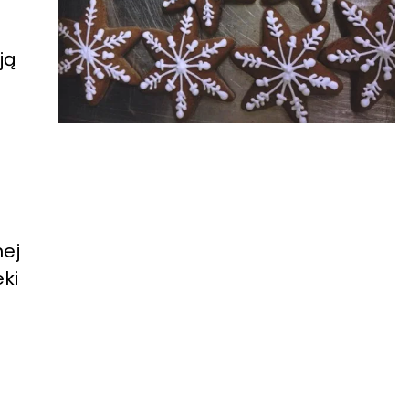
ją
nej
ki