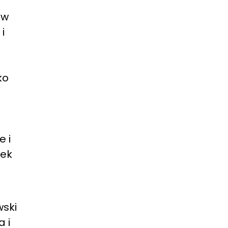
 w
i
ko
e i
nek
wski
 i