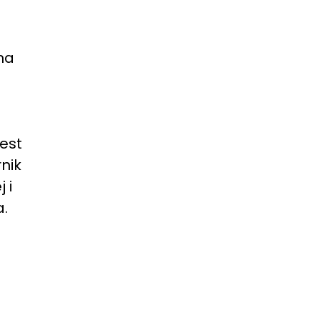
na
est
nik
 i
a.