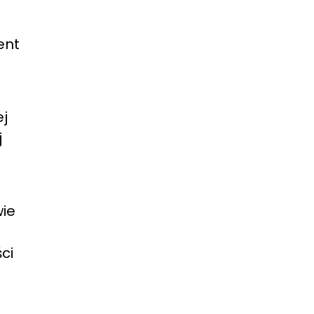
ent
ej
j
wie
ci