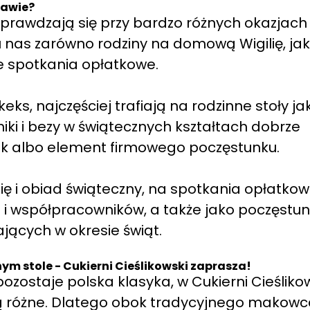
zawie?
 sprawdzają się przy bardzo różnych okazjach
nas zarówno rodziny na domową Wigilię, jak 
e spotkania opłatkowe.
eks, najczęściej trafiają na rodzinne stoły ja
iki i bezy w świątecznych kształtach dobrze
ek albo element firmowego poczęstunku.
 i obiad świąteczny, na spotkania opłatkow
ch i współpracowników, a także jako poczęstu
jących w okresie świąt.
m stole - Cukierni Cieślikowski zaprasza!
zostaje polska klasyka, w Cukierni Cieśliko
ą różne. Dlatego obok tradycyjnego makowca