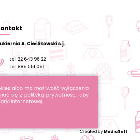
ontakt
ukiernia A. Cieślikowski s.j.
tel. 22 643 96 22
tel. 885 051 051
informacja@cukierniacieslikowski.pl
ookies albo ma możliwość wyłączenia
nać się z polityką prywatności, aby
arki internetowej.
Created by
MediaSoft