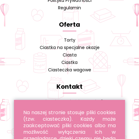
Polityka Prywatności
Regulamin
Oferta
Torty
Ciastka na specjalne okazje
Ciasta
Ciastka
Ciasteczka wagowe
Kontakt
Cukiernia A. Cieślikowski s.j.
Na naszej stronie stosuje pliki cookies
tel. 22 643 96 22
(tzw. ciasteczka). Każdy może
tel. 885 051 051
zaakceptować pliki cookies albo ma
możliwość wyłączenia ich w
przeglądarce, dzięki czemu nie będą