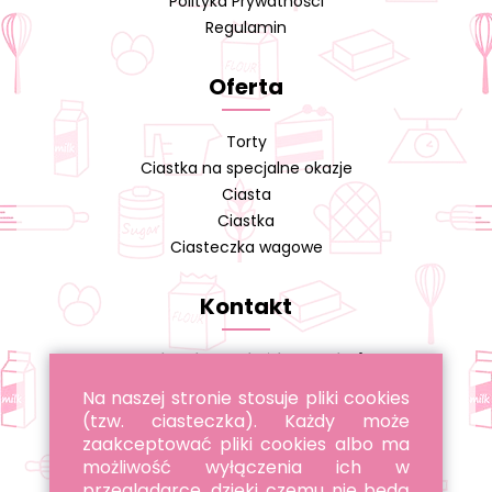
Polityka Prywatności
Regulamin
Oferta
Torty
Ciastka na specjalne okazje
Ciasta
Ciastka
Ciasteczka wagowe
Kontakt
Cukiernia A. Cieślikowski s.j.
Na naszej stronie stosuje pliki cookies
tel. 22 643 96 22
(tzw. ciasteczka). Każdy może
tel. 885 051 051
zaakceptować pliki cookies albo ma
możliwość wyłączenia ich w
przeglądarce, dzięki czemu nie będą