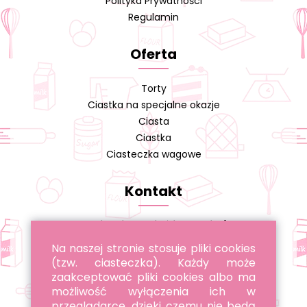
Polityka Prywatności
Regulamin
Oferta
Torty
Ciastka na specjalne okazje
Ciasta
Ciastka
Ciasteczka wagowe
Kontakt
Cukiernia A. Cieślikowski s.j.
Na naszej stronie stosuje pliki cookies
tel. 22 643 96 22
(tzw. ciasteczka). Każdy może
tel. 885 051 051
zaakceptować pliki cookies albo ma
możliwość wyłączenia ich w
przeglądarce, dzięki czemu nie będą