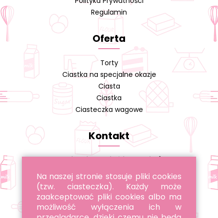
Polityka Prywatności
Regulamin
Oferta
Torty
Ciastka na specjalne okazje
Ciasta
Ciastka
Ciasteczka wagowe
Kontakt
Cukiernia A. Cieślikowski s.j.
Na naszej stronie stosuje pliki cookies
tel. 22 643 96 22
(tzw. ciasteczka). Każdy może
tel. 885 051 051
zaakceptować pliki cookies albo ma
możliwość wyłączenia ich w
przeglądarce, dzięki czemu nie będą