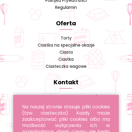
Polityka Prywatności
Regulamin
Oferta
Torty
Ciastka na specjalne okazje
Ciasta
Ciastka
Ciasteczka wagowe
Kontakt
Cukiernia A. Cieślikowski s.j.
Na naszej stronie stosuje pliki cookies
tel. 22 643 96 22
(tzw. ciasteczka). Każdy może
tel. 885 051 051
zaakceptować pliki cookies albo ma
możliwość wyłączenia ich w
przeglądarce, dzięki czemu nie będą