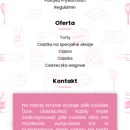
Polityka Prywatności
Regulamin
Oferta
Torty
Ciastka na specjalne okazje
Ciasta
Ciastka
Ciasteczka wagowe
Kontakt
Cukiernia A. Cieślikowski s.j.
Na naszej stronie stosuje pliki cookies
tel. 22 643 96 22
(tzw. ciasteczka). Każdy może
tel. 885 051 051
zaakceptować pliki cookies albo ma
możliwość wyłączenia ich w
przeglądarce, dzięki czemu nie będą