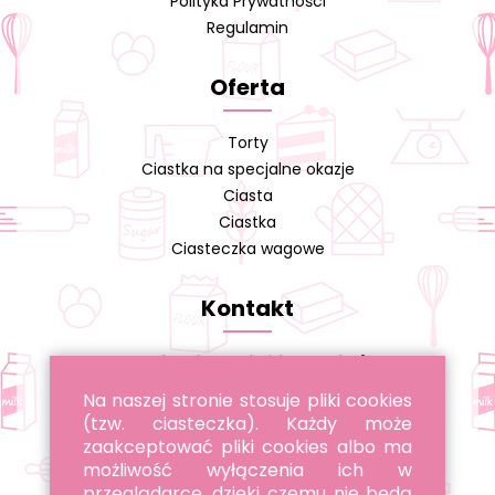
Polityka Prywatności
Regulamin
Oferta
Torty
Ciastka na specjalne okazje
Ciasta
Ciastka
Ciasteczka wagowe
Kontakt
Cukiernia A. Cieślikowski s.j.
Na naszej stronie stosuje pliki cookies
tel. 22 643 96 22
(tzw. ciasteczka). Każdy może
tel. 885 051 051
zaakceptować pliki cookies albo ma
możliwość wyłączenia ich w
przeglądarce, dzięki czemu nie będą