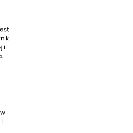
est
nik
 i
a.
 w
i