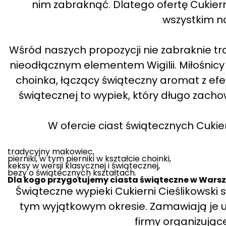
nim zabraknąć. Dlatego ofertę Cukiern
wszystkim na
Wśród naszych propozycji nie zabraknie tr
nieodłącznym elementem Wigilii. Miłośnicy
choinka, łączący świąteczny aromat z efek
świątecznej to wypiek, który długo zachow
W ofercie ciast świątecznych Cukier
tradycyjny makowiec,
pierniki, w tym pierniki w kształcie choinki,
keksy w wersji klasycznej i świątecznej,
bezy o świątecznych kształtach.
Dla kogo przygotujemy ciasta świąteczne w Wars
Świąteczne wypieki Cukierni Cieślikowski
tym wyjątkowym okresie. Zamawiają je u 
firmy organizując