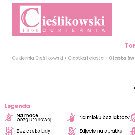
To
Cukiernia Cieślikowski
>
Ciastka i ciasta
>
Ciasta św
Legenda
Na mące
Na mleku bez laktozy
bezglutenowej
Bez czekolady
Zdjęcie na opłatku