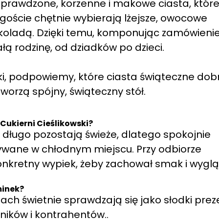
 sprawdzone, korzenne i makowe ciasta, któr
si goście chętnie wybierają lżejsze, owocowe
ekoladą. Dzięki temu, komponując zamówienie
łą rodzinę, od dziadków po dzieci.
ki, podpowiemy, które ciasta świąteczne dob
tworzą spójny, świąteczny stół.
Cukierni Cieślikowski?
e długo pozostają świeże, dlatego spokojnie
wywane w chłodnym miejscu. Przy odbiorze
nkretny wypiek, żeby zachował smak i wyglą
minek?
łtach świetnie sprawdzają się jako słodki prez
ików i kontrahentów..