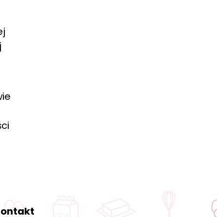
ej
j
wie
ci
ontakt