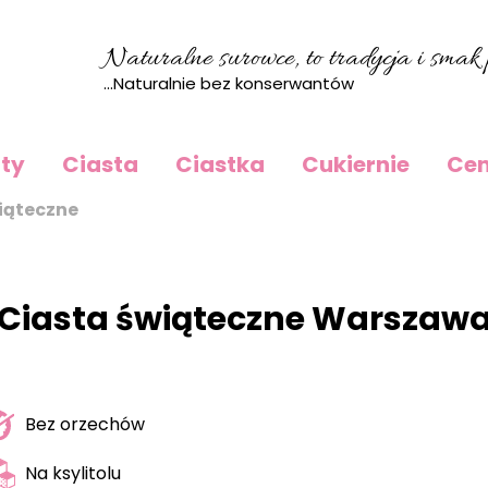
Naturalne surowce, to tradycja i smak p
...Naturalnie bez konserwantów
rty
Ciasta
Ciastka
Cukiernie
Cen
iąteczne
Ciasta świąteczne Warszaw
Bez orzechów
Na ksylitolu