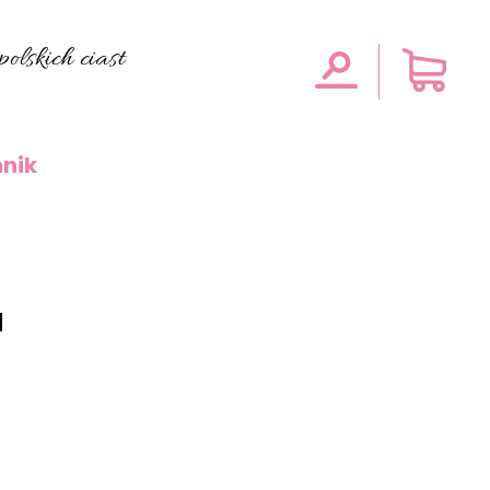
olskich ciast
nik
a