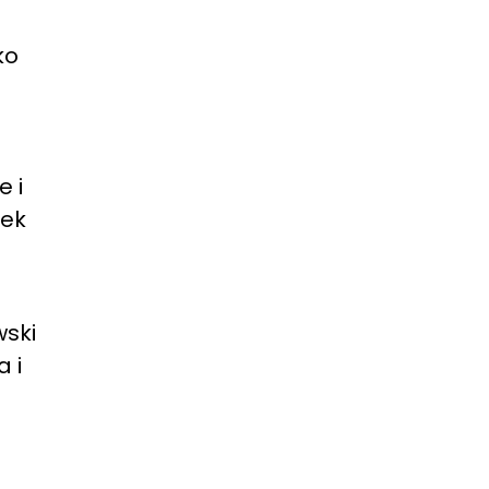
ko
e i
nek
wski
 i