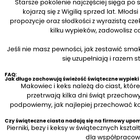
Starsze pokolenie najczęściej sięga po
kojarzą się z Wigilią sprzed lat. Młod
propozycje oraz słodkości z wyrazistą cz
kilku wypieków, zadowolisz ca
Jeśli nie masz pewności, jak zestawić sma
się uzupełniają i razem s
FAQ:
Jak długo zachowują świeżość świąteczne wypieki 
Makowiec i keks należą do ciast, któr
przetrwają kilka dni świąt przecho
podpowiemy, jak najlepiej przechować ko
Czy świąteczne ciasta nadają się na firmowy upo
Pierniki, bezy i keksy w świątecznych kszta
dla współpracown