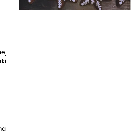
nej
ki
na