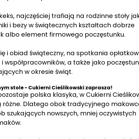
eks, najczęściej trafiają na rodzinne stoły ja
iki i bezy w świątecznych kształtach dobrze
ek albo element firmowego poczęstunku.
 i obiad świąteczny, na spotkania opłatkow
ch i współpracowników, a także jako poczęstu
jących w okresie świąt.
m stole - Cukierni Cieślikowski zaprasza!
zostaje polska klasyka, w Cukierni Cieśliko
ą różne. Dlatego obok tradycyjnego makowca
ób szukających nowszych, mniej oczywistych
maków.