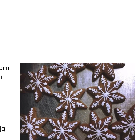
zem
i
i
ją