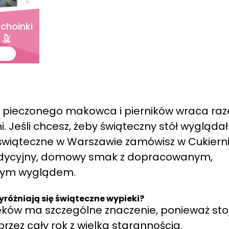
 choinki
h pieczonego makowca i pierników wraca ra
Jeśli chcesz, żeby świąteczny stół wyglądał 
 świąteczne w Warszawie zamówisz w Cukiern
tradycyjny, domowy smak z dopracowanym,
nym wyglądem.
różniają się świąteczne wypieki?
eków ma szczególne znaczenie, ponieważ sto
ez cały rok z wielką starannością.