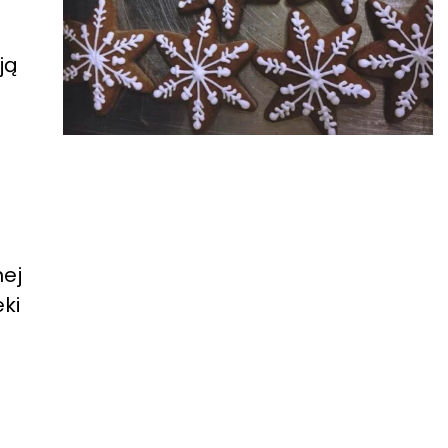
ją
nej
ki