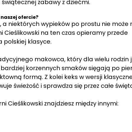
 świątecznej zabawy z dziećmi.
naszej ofercie?
i, a niektórych wypieków po prostu nie może 
i Cieślikowski na ten czas opieramy przede
 polskiej klasyce.
adycyjnego makowca, który dla wielu rodzin j
 bardziej korzennych smaków sięgają po pier
towną formą. Z kolei keks w wersji klasycznej
uje świeżość i sprawdza się przez całe święt
ni Cieślikowski znajdziesz między innymi: