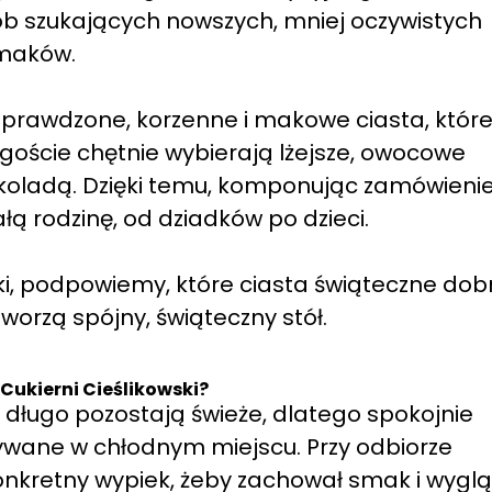
ób szukających nowszych, mniej oczywistych
maków.
 sprawdzone, korzenne i makowe ciasta, któr
si goście chętnie wybierają lżejsze, owocowe
ekoladą. Dzięki temu, komponując zamówienie
łą rodzinę, od dziadków po dzieci.
ki, podpowiemy, które ciasta świąteczne dob
tworzą spójny, świąteczny stół.
Cukierni Cieślikowski?
e długo pozostają świeże, dlatego spokojnie
wywane w chłodnym miejscu. Przy odbiorze
nkretny wypiek, żeby zachował smak i wyglą