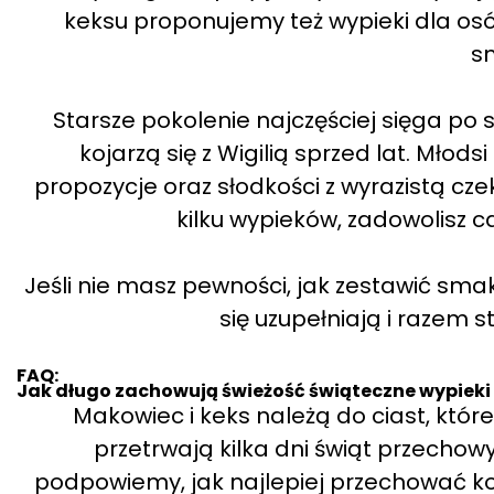
keksu proponujemy też wypieki dla os
s
Starsze pokolenie najczęściej sięga po
kojarzą się z Wigilią sprzed lat. Młod
propozycje oraz słodkości z wyrazistą cz
kilku wypieków, zadowolisz ca
Jeśli nie masz pewności, jak zestawić sma
się uzupełniają i razem s
FAQ:
Jak długo zachowują świeżość świąteczne wypieki 
Makowiec i keks należą do ciast, któr
przetrwają kilka dni świąt przecho
podpowiemy, jak najlepiej przechować ko