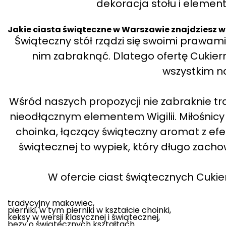
dekoracja stołu i element
Jakie ciasta świąteczne w Warszawie znajdziesz w 
Świąteczny stół rządzi się swoimi prawam
nim zabraknąć. Dlatego ofertę Cukiern
wszystkim na
Wśród naszych propozycji nie zabraknie tr
nieodłącznym elementem Wigilii. Miłośnicy
choinka, łączący świąteczny aromat z efek
świątecznej to wypiek, który długo zachow
W ofercie ciast świątecznych Cukier
tradycyjny makowiec,
pierniki, w tym pierniki w kształcie choinki,
keksy w wersji klasycznej i świątecznej,
bezy o świątecznych kształtach.