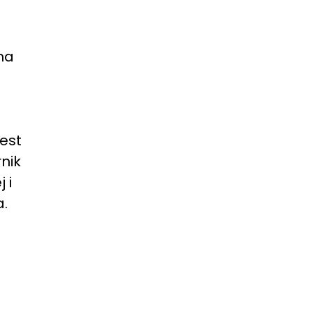
na
est
nik
 i
a.