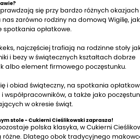
zawie?
 sprawdzają się przy bardzo różnych okazjach
nas zarówno rodziny na domową Wigilię, jak 
e spotkania opłatkowe.
eks, najczęściej trafiają na rodzinne stoły ja
iki i bezy w świątecznych kształtach dobrze
ek albo element firmowego poczęstunku.
 i obiad świąteczny, na spotkania opłatkow
ch i współpracowników, a także jako poczęstu
jących w okresie świąt.
m stole - Cukierni Cieślikowski zaprasza!
zostaje polska klasyka, w Cukierni Cieśliko
ą różne. Dlatego obok tradycyjnego makowca