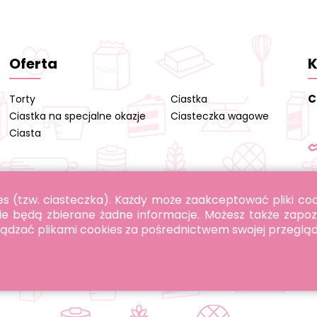
Oferta
K
C
Torty
Ciastka
Ciastka na specjalne okazje
Ciasteczka wagowe
Ciasta
okies (tzw. ciasteczka). Każdy może zaakceptować pliki c
ie będą zbierane żadne informacje. Możesz także zapoz
rządzać plikami cookies za pośrednictwem swojej przegląd