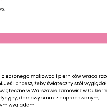
ka.
h pieczonego makowca i pierników wraca ra
Jeśli chcesz, żeby świąteczny stół wyglądał 
 świąteczne w Warszawie zamówisz w Cukiern
tradycyjny, domowy smak z dopracowanym,
nym wyglądem.