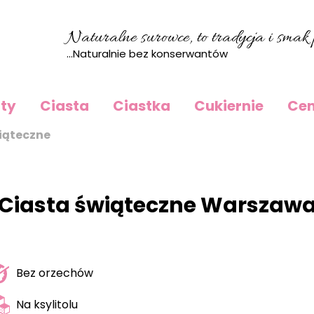
Naturalne surowce, to tradycja i smak p
...Naturalnie bez konserwantów
rty
Ciasta
Ciastka
Cukiernie
Cen
iąteczne
Ciasta świąteczne Warszaw
Bez orzechów
Na ksylitolu