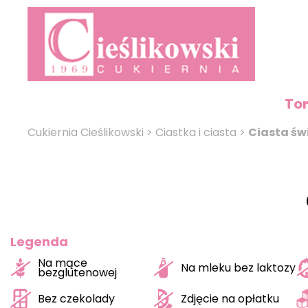
To
Cukiernia Cieślikowski
>
Ciastka i ciasta
>
Ciasta św
Legenda
Na mące
Na mleku bez laktozy
bezglutenowej
Bez czekolady
Zdjęcie na opłatku