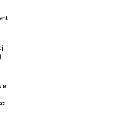
ent
ej
j
wie
ci