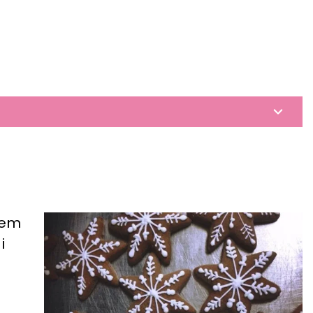
zem
i
i