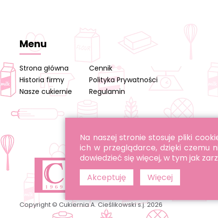
Menu
Strona główna
Cennik
Historia firmy
Polityka Prywatności
Nasze cukiernie
Regulamin
Na naszej stronie stosuje pliki co
ich w przeglądarce, dzięki czemu n
dowiedzieć się więcej, w tym jak za
Akceptuję
Więcej
Copyright © Cukiernia A. Cieślikowski s.j. 2026