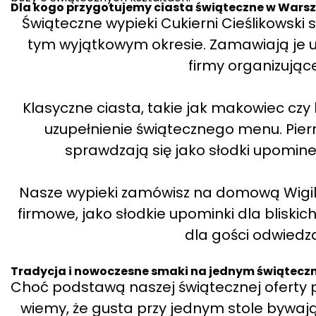
Dla kogo przygotujemy ciasta świąteczne w Wars
Świąteczne wypieki Cukierni Cieślikowski
tym wyjątkowym okresie. Zamawiają je u 
firmy organizując
Klasyczne ciasta, takie jak makowiec czy k
uzupełnienie świątecznego menu. Piern
sprawdzają się jako słodki upomin
Nasze wypieki zamówisz na domową Wigilię
firmowe, jako słodkie upominki dla bliski
dla gości odwiedza
Tradycja i nowoczesne smaki na jednym świąteczny
Choć podstawą naszej świątecznej oferty po
wiemy, że gusta przy jednym stole bywaj