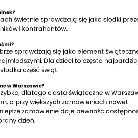
minek?
łtach świetnie sprawdzają się jako słodki prez
ików i kontrahentów..
iećmi?
brze sprawdzają się jako element świąteczn
ajmłodszymi. Dla dzieci to często najbardzie
słodka część świąt.
zne w Warszawie?
 szybko, dlatego ciasta świąteczne w Warsza
wym, a przy większych zamówieniach nawet
niejsze zamówienie daje pewność dostępnoś
rany dzień.