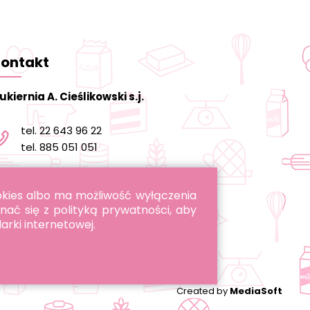
ontakt
ukiernia A. Cieślikowski s.j.
tel. 22 643 96 22
tel. 885 051 051
informacja@cukierniacieslikowski.pl
ookies albo ma możliwość wyłączenia
nać się z polityką prywatności, aby
arki internetowej.
Created by
MediaSoft