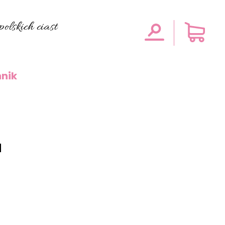
olskich ciast
nik
a