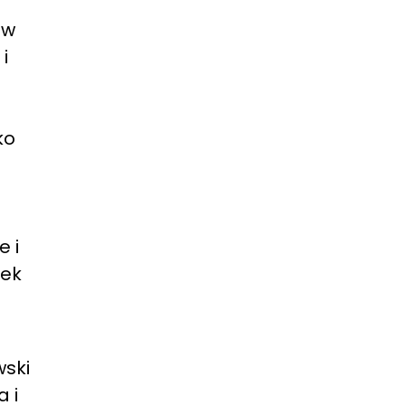
 w
i
ko
e i
nek
wski
 i