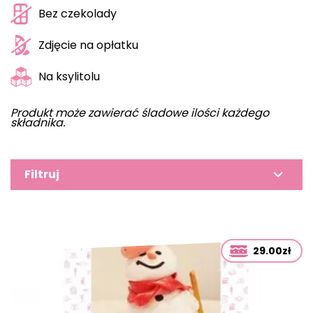
Bez czekolady
Zdjęcie na opłatku
Na ksylitolu
Produkt może zawierać śladowe ilości każdego
składnika.
Filtruj
29.00zł