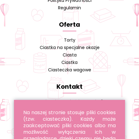
Polityka Prywatności
Regulamin
Oferta
Torty
Ciastka na specjalne okazje
Ciasta
Ciastka
Ciasteczka wagowe
Kontakt
Cukiernia A. Cieślikowski s.j.
Na naszej stronie stosuje pliki cookies
tel. 22 643 96 22
(tzw. ciasteczka). Każdy może
tel. 885 051 051
zaakceptować pliki cookies albo ma
możliwość wyłączenia ich w
przeglądarce, dzięki czemu nie będą