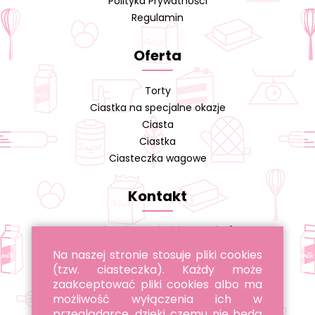
Polityka Prywatności
Regulamin
Oferta
Torty
Ciastka na specjalne okazje
Ciasta
Ciastka
Ciasteczka wagowe
Kontakt
Cukiernia A. Cieślikowski s.j.
Na naszej stronie stosuje pliki cookies
tel. 22 643 96 22
(tzw. ciasteczka). Każdy może
tel. 885 051 051
zaakceptować pliki cookies albo ma
możliwość wyłączenia ich w
przeglądarce, dzięki czemu nie będą