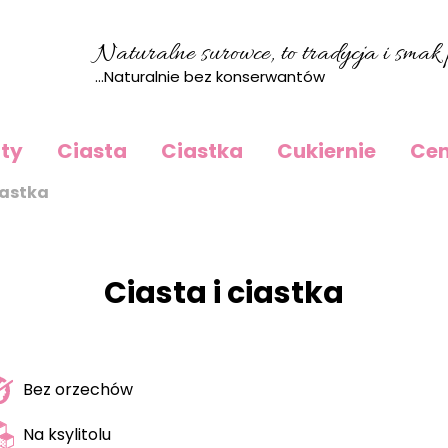
Naturalne surowce, to tradycja i smak p
...Naturalnie bez konserwantów
rty
Ciasta
Ciastka
Cukiernie
Cen
iastka
Ciasta i ciastka
Bez orzechów
Na ksylitolu