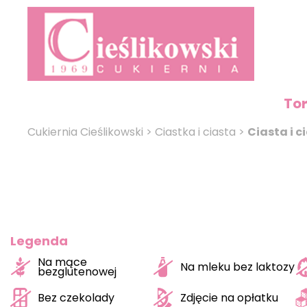
To
Cukiernia Cieślikowski
>
Ciastka i ciasta
>
Ciasta i c
Legenda
Na mące
Na mleku bez laktozy
bezglutenowej
Bez czekolady
Zdjęcie na opłatku