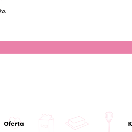
ka.
Oferta
K