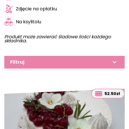
Zdjęcie na opłatku
Na ksylitolu
Produkt może zawierać śladowe ilości każdego
składnika.
Filtruj
52.50zł