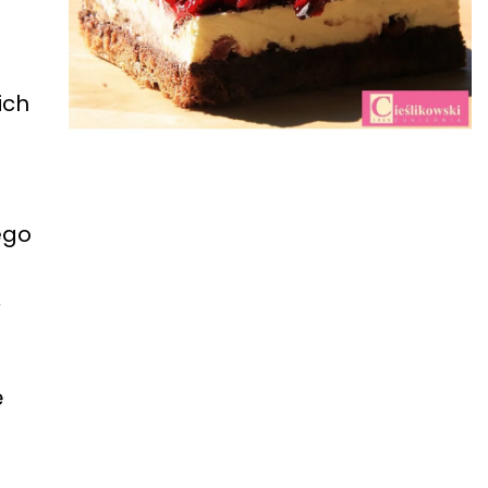
ich
ego
,
ę