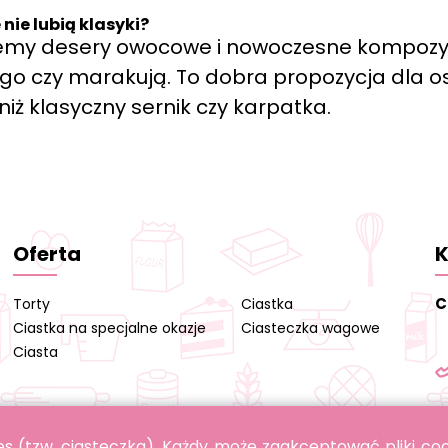
nie lubią klasyki?
jemy desery owocowe i nowoczesne kompozy
ngo czy marakują. To dobra propozycja dla 
iż klasyczny sernik czy karpatka.
Oferta
K
C
Torty
Ciastka
Ciastka na specjalne okazje
Ciasteczka wagowe
Ciasta
okies (tzw. ciasteczka). Każdy może zaakceptować pliki c