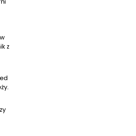
ni
 w
ik z
zed
ży.
zy