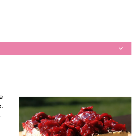
e
.
,
ą