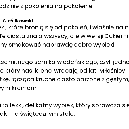
dzinie z pokolenia na pokolenie.
 Cieślikowski
i, które bronią się od pokoleń, i właśnie na n
e ciasta znają wszyscy, ale w wersji Cukierni
winny smakować naprawdę dobre wypieki.
ksamitnego sernika wiedeńskiego, czyli jedn
 który nasi klienci wracają od lat. Miłośnicy
kę, łączącą kruche ciasto parzone z gęstym
owym kremem.
 to lekki, delikatny wypiek, który sprawdza si
ak i na świątecznym stole.