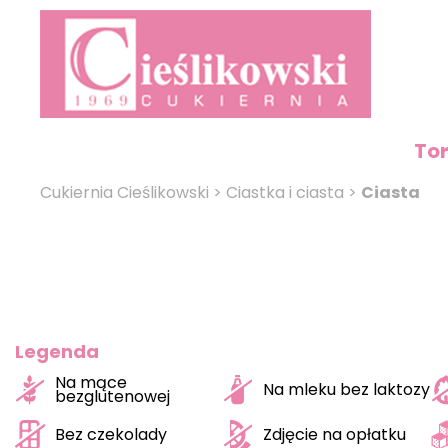
To
Cukiernia Cieślikowski
>
Ciastka i ciasta
>
Ciasta
Legenda
Na mące
Na mleku bez laktozy
bezglutenowej
Bez czekolady
Zdjęcie na opłatku