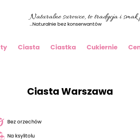
Naturalne surowce, to tradycja i smak p
...Naturalnie bez konserwantów
rty
Ciasta
Ciastka
Cukiernie
Cen
Ciasta Warszawa
Bez orzechów
Na ksylitolu