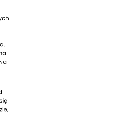
nych
a.
 na
 Na
d
się
ie,