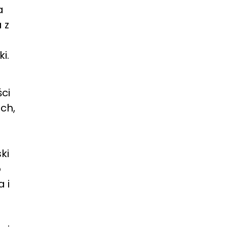
a
 z
i.
ci
ch,
ki
o
 i