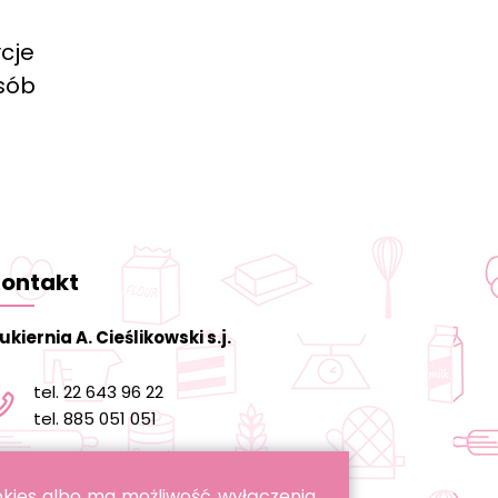
cje
osób
ontakt
ukiernia A. Cieślikowski s.j.
tel. 22 643 96 22
tel. 885 051 051
informacja@cukierniacieslikowski.pl
ookies albo ma możliwość wyłączenia