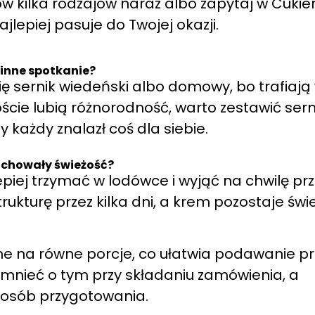
w kilka rodzajów naraz albo zapytaj w Cukier
najlepiej pasuje do Twojej okazji.
zinne spotkanie?
ę sernik wiedeński albo domowy, bo trafiają
goście lubią różnorodność, warto zestawić sern
 każdy znalazł coś dla siebie.
achowały świeżość?
epiej trzymać w lodówce i wyjąć na chwilę pr
kturę przez kilka dni, a krem pozostaje świe
ne na równe porcje, co ułatwia podawanie pr
pomnieć o tym przy składaniu zamówienia, a
osób przygotowania.