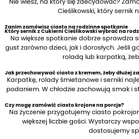
Nie wiesz, na który się zdecydować? Zamó
Cieślikowski, który sernik 
Zanim zamówisz ciasto na rodzinne spotkanie
Który sernik z Cukierni Cieślikowski wybrać na rod
Na większe spotkanie dobrze sprawdza si
gust zarówno dzieci, jak i dorosłych. Jeśli 
roladą lub karpatką, żeby
Jak przechowywać ciasta z kremem, żeby dłużej z
Karpatkę, rolady śmietanowe i serniki najl
podaniem. W chłodzie zachowują smak i stru
Czy mogę zamówić ciasto krojone na porcje?
Na życzenie przygotujemy ciasto pokrojo
większej liczbie gości. Wystarczy ws
dostosujemy sp