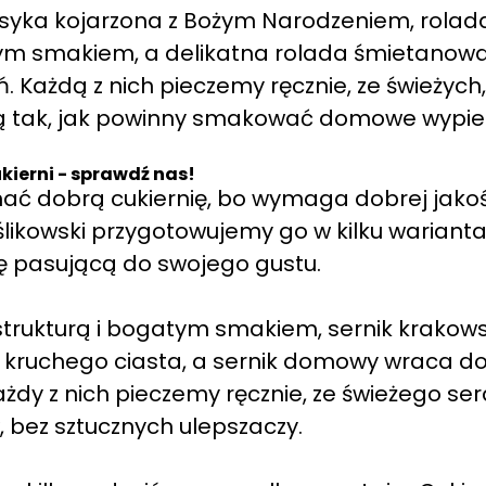
syka kojarzona z Bożym Narodzeniem, rolad
nym smakiem, a delikatna rolada śmietanowa
ń. Każdą z nich pieczemy ręcznie, ze świeżych,
ą tak, jak powinny smakować domowe wypiek
ukierni - sprawdź nas!
znać dobrą cukiernię, bo wymaga dobrej jakoś
eślikowski przygotowujemy go w kilku warianta
ję pasującą do swojego gustu.
strukturą i bogatym smakiem, sernik krakows
z kruchego ciasta, a sernik domowy wraca d
ażdy z nich pieczemy ręcznie, ze świeżego sera
 bez sztucznych ulepszaczy.