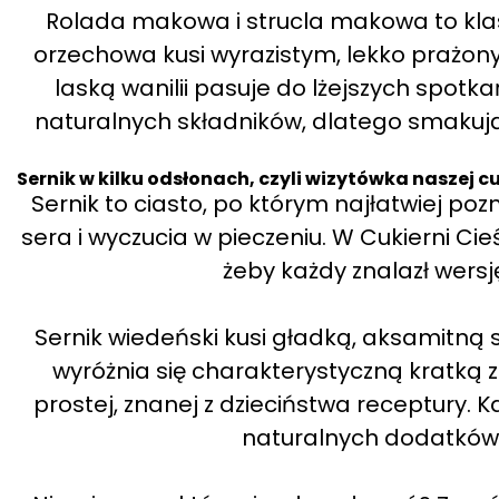
Rolada makowa i strucla makowa to kla
orzechowa kusi wyrazistym, lekko prażo
laską wanilii pasuje do lżejszych spotka
naturalnych składników, dlatego smakuj
Sernik w kilku odsłonach, czyli wizytówka naszej c
Sernik to ciasto, po którym najłatwiej po
sera i wyczucia w pieczeniu. W Cukierni Ci
żeby każdy znalazł wers
Sernik wiedeński kusi gładką, aksamitną 
wyróżnia się charakterystyczną kratką 
prostej, znanej z dzieciństwa receptury. K
naturalnych dodatków,