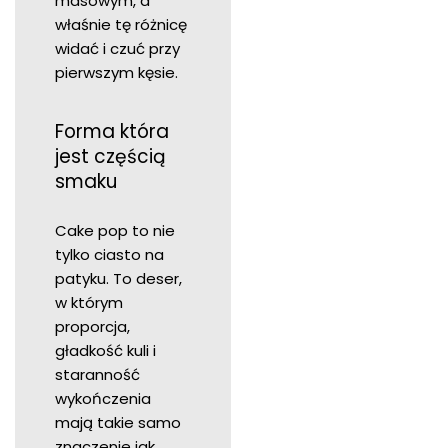
masowym, a
właśnie tę różnicę
widać i czuć przy
pierwszym kęsie.
Forma która
jest częścią
smaku
Cake pop to nie
tylko ciasto na
patyku. To deser,
w którym
proporcja,
gładkość kuli i
staranność
wykończenia
mają takie samo
znaczenie jak