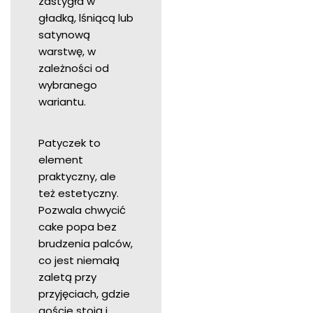
zastygła w
gładką, lśniącą lub
satynową
warstwę, w
zależności od
wybranego
wariantu.
Patyczek to
element
praktyczny, ale
też estetyczny.
Pozwala chwycić
cake popa bez
brudzenia palców,
co jest niemałą
zaletą przy
przyjęciach, gdzie
goście stoją i