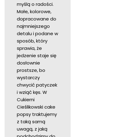
myślą o radości.
Małe, kolorowe,
dopracowane do
najmniejszego
detalu i podane w
sposób, który
sprawia, że
jedzenie staje się
dosłownie
prostsze, bo
wystarczy
chwycić patyczek
i wziąć kęs. W
Cukierni
Cieślikowski cake
popsy traktujemy
z taką samą
uwagą, z jaką
podchodzimy do