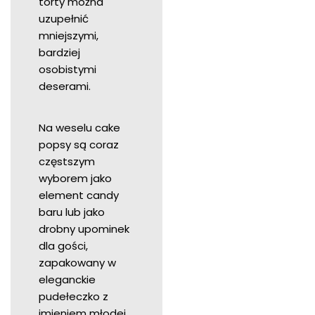
torty można
uzupełnić
mniejszymi,
bardziej
osobistymi
deserami.
Na weselu cake
popsy są coraz
częstszym
wyborem jako
element candy
baru lub jako
drobny upominek
dla gości,
zapakowany w
eleganckie
pudełeczko z
imieniem młodej