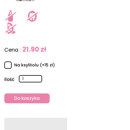
21.90 zł
Cena :
Na ksylitolu (+15 zł)
Ilość
Do koszyka