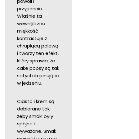
powoli i
przyjemnie.
Właśnie ta
wewnętrzna
miękkość
kontrastuje z
chrupiącą polewą
i tworzy ten efekt,
który sprawia, że
cake popsy są tak
satysfakcjonujące
w jedzeniu.
Ciasto i krem są
dobierane tak,
żeby smaki były
spójne i
wyważone. Smak
wewnątrz nie ma