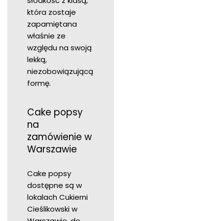
słodkość z klasą,
która zostaje
zapamiętana
właśnie ze
względu na swoją
lekką,
niezobowiązującą
formę.
Cake popsy
na
zamówienie w
Warszawie
Cake popsy
dostępne są w
lokalach Cukierni
Cieślikowski w
Warszawie, do