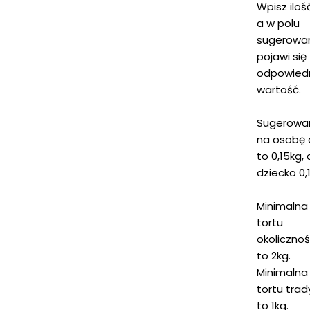
Wpisz iloś
a w polu
sugerowa
pojawi się
odpowied
wartość.
Sugerowa
na osobę 
to 0,15kg, 
dziecko 0,
Minimaln
tortu
okoliczno
to 2kg.
Minimaln
tortu tra
to 1kg.