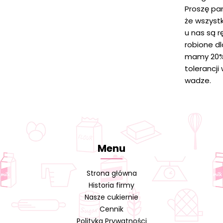
Proszę pa
że wszystk
u nas są r
robione d
mamy 20
tolerancji
wadze.
Menu
Strona główna
Historia firmy
Nasze cukiernie
Cennik
Polityka Prywatności