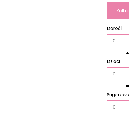
Kalku
wag
Dorośli
+
Dzieci
=
Sugerow
waga