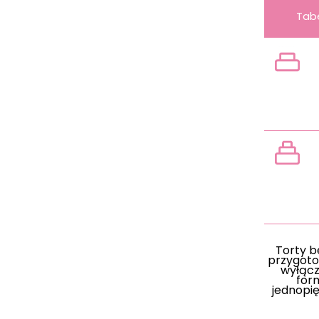
Tab
wag
Torty 
przygot
wyłącz
for
jednopię