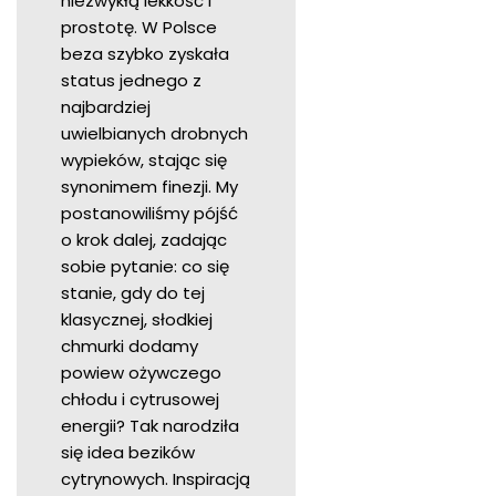
niezwykłą lekkość i
prostotę. W Polsce
beza szybko zyskała
status jednego z
najbardziej
uwielbianych drobnych
wypieków, stając się
synonimem finezji. My
postanowiliśmy pójść
o krok dalej, zadając
sobie pytanie: co się
stanie, gdy do tej
klasycznej, słodkiej
chmurki dodamy
powiew ożywczego
chłodu i cytrusowej
energii? Tak narodziła
się idea bezików
cytrynowych. Inspiracją