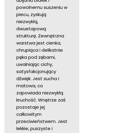
ubijaniu białek i
powolnemu suszeniu w
piecu, zyskują
niezwykłą,
dwuetapową
strukturę. Zewnętrzna
warstwa jest cienka,
chrupiąca i delikatnie
pęka pod zębami,
uwalniając cichy,
satysfakcjonujący
dźwięk. Jest sucha i
matowa, co
zapowiada niezwykłą
kruchość. Wnętrze zaś
pozostaje jej
całkowitym
przeciwieństwem. Jest
lekkie, puszyste i