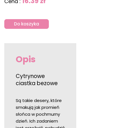
16.39 zł
Cena :
Do koszyka
Opis
Cytrynowe
ciastka bezowe
Są takie desery, które
smakują jak promień
słońca w pochmurny
dzień. Ich zadaniem
jest orzeźwić, pobudzić